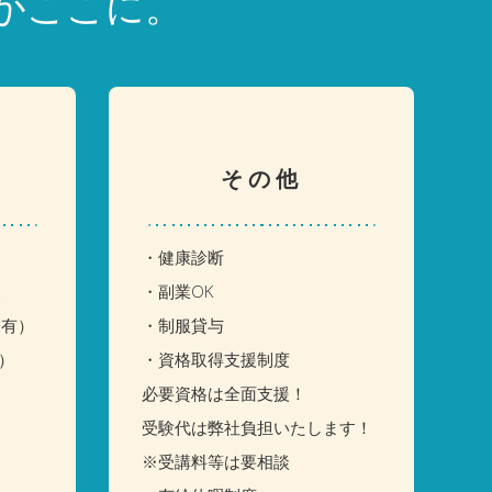
がここに。
その他
・健康診断
天
・副業OK
表有）
・制服貸与
）
・資格取得支援制度
必要資格は全面支援！
受験代は弊社負担いたします！
※受講料等は要相談