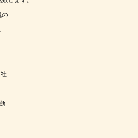
観の
。
帰社
勤