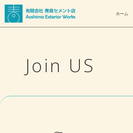
コ
ン
ホーム
テ
ン
ツ
へ
ス
Join US
キ
ッ
プ