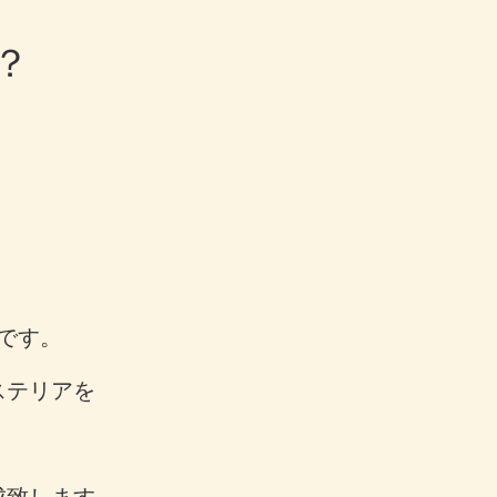
？
です。
ステリアを
。
成致します。