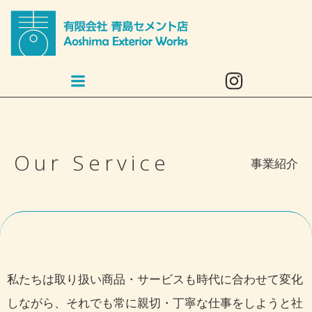
コ
ン
テ
ン
ツ
へ
ス
キ
Our Service
ッ
事業紹介
プ
私たちは取り扱い商品・サービスも時代に合わせて変化
しながら、それでも常に親切・丁寧な仕事をしようと社